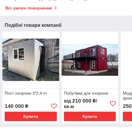
Всі умови повернення
Подібні товари компанії
Пост охорони 3*2,4 m
Побутівка для охорони
Моду
душ
210 000
від
₴/
140 000
250
₴
кв.м
Купити
Купити