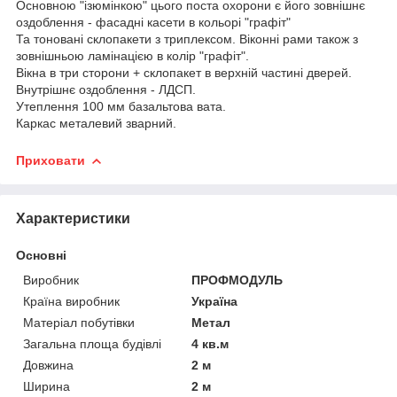
Основною "ізюмінкою" цього поста охорони є його зовнішнє
оздоблення - фасадні касети в кольорі "графіт"
Та тоновані склопакети з триплексом. Віконні рами також з
зовнішньою ламінацією в колір "графіт".
Вікна в три сторони + склопакет в верхній частині дверей.
Внутрішнє оздоблення - ЛДСП.
Утеплення 100 мм базальтова вата.
Каркас металевий зварний.
Приховати
Характеристики
Основні
Виробник
ПРОФМОДУЛЬ
Країна виробник
Україна
Матеріал побутівки
Метал
Загальна площа будівлі
4 кв.м
Довжина
2 м
Ширина
2 м