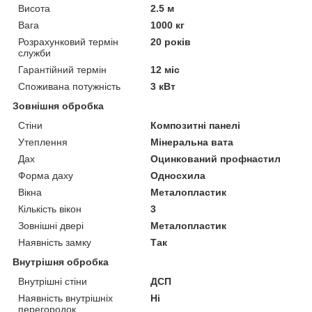
Висота
2.5 м
Вага
1000 кг
Розрахунковий термін
20 років
служби
Гарантійний термін
12 міс
Споживана потужність
3 кВт
Зовнішня обробка
Стіни
Композитні панелі
Утеплення
Мінеральна вата
Дах
Оцинкований профнастил
Форма даху
Односхила
Вікна
Металопластик
Кількість вікон
3
Зовнішні двері
Металопластик
Наявність замку
Так
Внутрішня обробка
Внутрішні стіни
ДСП
Наявність внутрішніх
Ні
перегородок