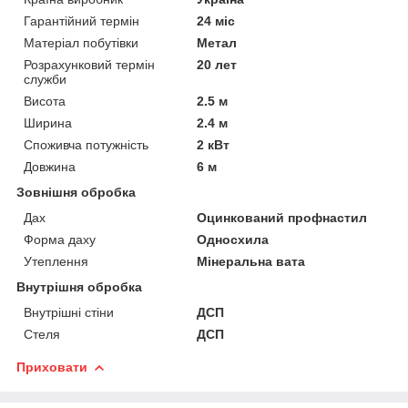
Гарантійний термін
24 міс
Матеріал побутівки
Метал
Розрахунковий термін
20 лет
служби
Висота
2.5 м
Ширина
2.4 м
Споживча потужність
2 кВт
Довжина
6 м
Зовнішня обробка
Дах
Оцинкований профнастил
Форма даху
Односхила
Утеплення
Мінеральна вата
Внутрішня обробка
Внутрішні стіни
ДСП
Стеля
ДСП
Приховати