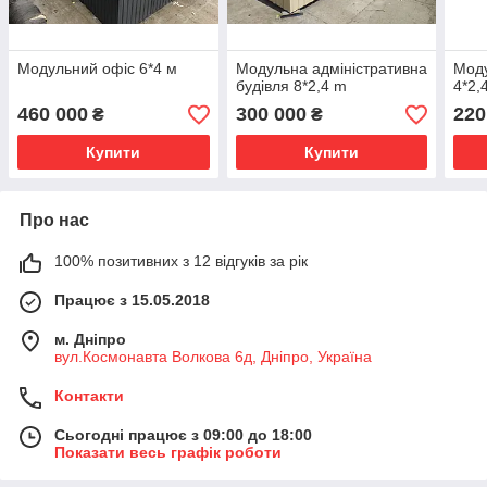
Модульний офіс 6*4 м
Модульна адміністративна
Мод
будівля 8*2,4 m
4*2,
460 000
300 000
220
₴
₴
Купити
Купити
Про нас
100% позитивних з 12 відгуків за рік
Працює з 15.05.2018
м. Дніпро
вул.Космонавта Волкова 6д, Дніпро, Україна
Контакти
Сьогодні працює з 09:00 до 18:00
Показати весь графік роботи